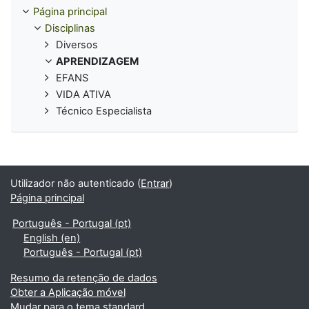
Página principal
Disciplinas
Diversos
APRENDIZAGEM
EFANS
VIDA ATIVA
Técnico Especialista
Utilizador não autenticado (
Entrar
)
Página principal
Português - Portugal ‎(pt)‎
English ‎(en)‎
Português - Portugal ‎(pt)‎
Resumo da retenção de dados
Obter a Aplicação móvel
Mudar para o tema standard