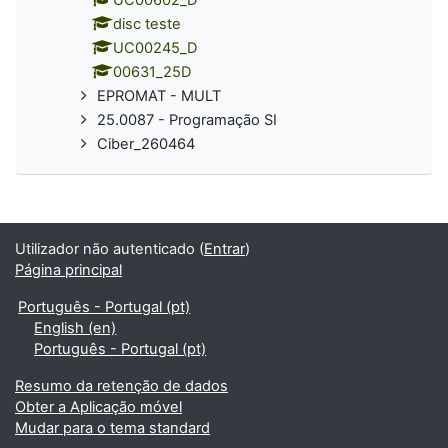
disc teste
UC00245_D
00631_25D
EPROMAT - MULT
25.0087 - Programação SI
Ciber_260464
Utilizador não autenticado (
Entrar
)
Página principal
Português - Portugal ‎(pt)‎
English ‎(en)‎
Português - Portugal ‎(pt)‎
Resumo da retenção de dados
Obter a Aplicação móvel
Mudar para o tema standard